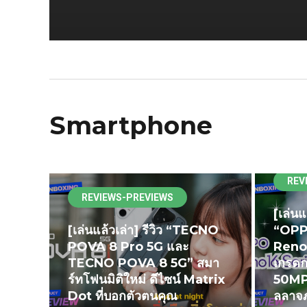
Smartphone
REV
REVIEWS-PREVIEWS
[เล่นแ
[เล่นแล้วเล่า] รีวิว “TECNO
“OPP
POVA 8 Pro 5G และ
Reno1
TECNO POVA 8 5G” สมา
เกรดก
ร์ทโฟนมิติใหม่ ดีไซน์ Matrix
50MP 
Dot ที่บอกตัวตนคุณ
ลลาจภ