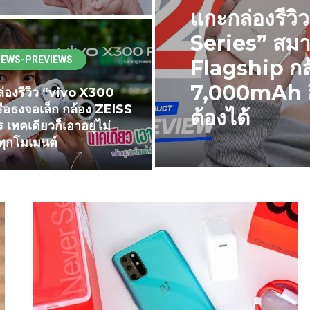
แกะกล่องรี
Series” สม
IEWS-PREVIEWS
Flagship ก
7,000mAh อึ
่องรีวิว “vivo X300
รือธงจอเล็ก กล้อง ZEISS
ต้องได้
 เทคเดียวก็เอาอยู่ไม่
ุกโมเมนต์