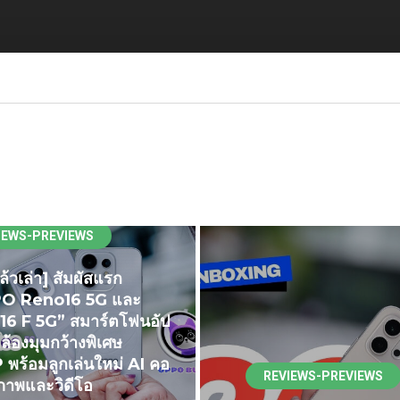
IEWS-PREVIEWS
ล้วเล่า] สัมผัสแรก
O Reno16 5G และ
6 F 5G” สมาร์ตโฟนอัป
ล้องมุมกว้างพิเศษ
พร้อมลูกเล่นใหม่ AI คอ
REVIEWS-PREVIEWS
าพและวิดีโอ