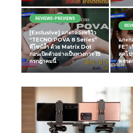
REVIEWS-PREVIEWS
REV
[Exclusive] แกะกล่องพรีวิว
“TECNO POVA 8 Series”
แกะกล
ดีไซน์ล้ำ ด้วย Matrix Dot
FE” เ
ก่อนเปิดตัวอย่างเป็นทางการ 15
สุดโปร
กรกฎาคมนี้
พลาดท