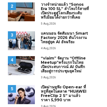
วางจำหน่ายแล้ว “Sonos
2
Era 100 SL” ลำโพงไร้สายที่
เปิดประตูสู่โลกเสียงระดับ
พรีเมียมได้ง่ายกว่าที่เคย
5 Aug,2026
แคนนอน จัดสัมมนา Smart
3
Factory 2026 ดันโรงงาน
ไทยสู่ยุค AI อัจฉริยะ
4 Aug,2026
“viaim” จัดงาน “Offline
4
Meetup”ครั้งแรกในไทย
เปิดประสบการณ์ AI บันทึก
เสียงสู่การประชุมยุคใหม่
3 Aug,2026
เปิดม่านหูฟัง Open-ear ที่
5
หรูที่สุดในตลาด “HUAWEI
FreeClip 2 S” มาแล้ว
ราคา 5,990 บาท
3 Aug,2026