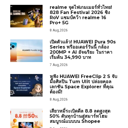
realme จุดไฟเกมเมอร์ทั่วไทย!
828 Fan Festival 2026 ชิง
RoV แชมป์คว้า realme 16
Pro+ 5G
8 Aug,2026
เปิดตัวแล้ว! HUAWEI Pura 90s
Series พรีออเดอร์วันนี้ กล้อง
200MP + AI อัจฉริยะ ในราคา
เริ่มต้น 34,990 บาท
7 Aug,2026
หูฟัง HUAWEI FreeClip 2 S จับ
มือศิลปิน Tum Ulit ปล่อยคอล
เลกชัน Space Explorer ที่คุณ
ต้องมี!
8 Aug,2026
เสียวหมี่ระเบิดดีล 8.8 ลดสูงสุด
50% ดันทุกบ้านสู่สมาร์ทโฮม
สมบูรณ์แบบบน Shopee