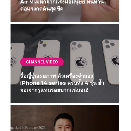
Air ที่ไม่หักจากแรงมือมนุษย์ ทนทาน
ต่อแรงกดดันสุดขีด
CHANNEL VIDEO
สื่อญี่ปุ่นเผยภาพ ตัวเครื่องจำลอง
iPhone 14 series ครบทั้ง 4 รุ่น ย้ำ
จอเจาะรูแทนรอยบากแน่นอน!