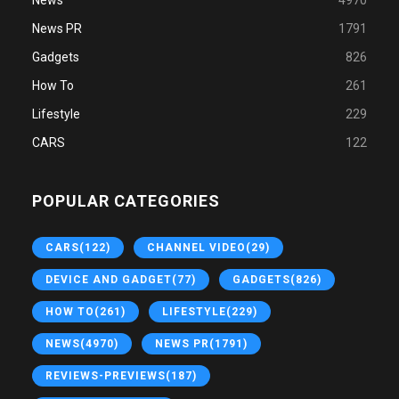
News PR
1791
Gadgets
826
How To
261
Lifestyle
229
CARS
122
POPULAR CATEGORIES
CARS
(122)
CHANNEL VIDEO
(29)
DEVICE AND GADGET
(77)
GADGETS
(826)
HOW TO
(261)
LIFESTYLE
(229)
NEWS
(4970)
NEWS PR
(1791)
REVIEWS-PREVIEWS
(187)