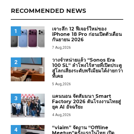
RECOMMENDED NEWS
เจาะลึก 12 ฟีเจอร์ใหม่ของ
1
iPhone 18 Pro ก่อนเปิดตัวเดือน
กันยายน 2026
7 Aug,2026
วางจำหน่ายแล้ว “Sonos Era
2
100 SL” ลำโพงไร้สายที่เปิดประตู
สู่โลกเสียงระดับพรีเมียมได้ง่ายกว่า
ที่เคย
5 Aug,2026
แคนนอน จัดสัมมนา Smart
3
Factory 2026 ดันโรงงานไทยสู่
ยุค AI อัจฉริยะ
4 Aug,2026
“viaim” จัดงาน “Offline
4
Meetup”ครั้งแรกในไทย เปิด