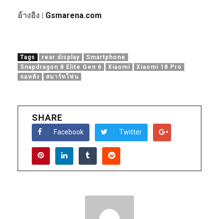
อ้างอิง |
Gsmarena.com
Tags
rear display
Smartphone
Snapdragon 8 Elite Gen 6
Xiaomi
Xiaomi 18 Pro
จอหลัง
สมาร์ทโฟน
SHARE
Facebook
Twitter