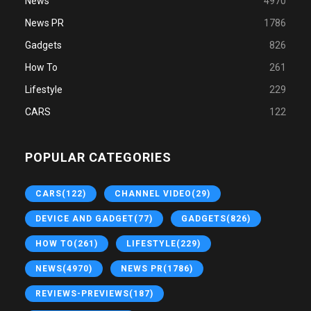
News
4970
News PR
1786
Gadgets
826
How To
261
Lifestyle
229
CARS
122
POPULAR CATEGORIES
CARS
(122)
CHANNEL VIDEO
(29)
DEVICE AND GADGET
(77)
GADGETS
(826)
HOW TO
(261)
LIFESTYLE
(229)
NEWS
(4970)
NEWS PR
(1786)
REVIEWS-PREVIEWS
(187)