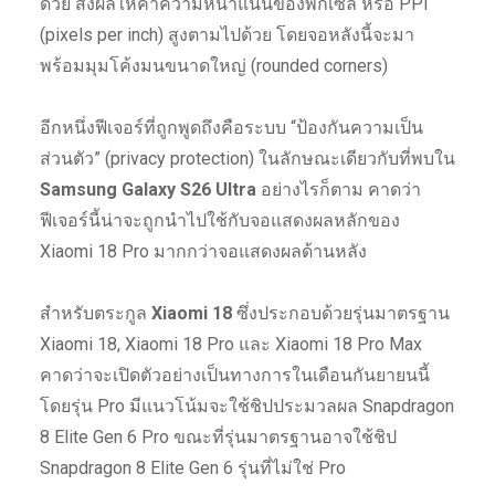
ด้วย ส่งผลให้ค่าความหนาแน่นของพิกเซล หรือ PPI
(pixels per inch) สูงตามไปด้วย โดยจอหลังนี้จะมา
พร้อมมุมโค้งมนขนาดใหญ่ (rounded corners)
อีกหนึ่งฟีเจอร์ที่ถูกพูดถึงคือระบบ “ป้องกันความเป็น
ส่วนตัว” (privacy protection) ในลักษณะเดียวกับที่พบใน
Samsung Galaxy S26 Ultra
อย่างไรก็ตาม คาดว่า
ฟีเจอร์นี้น่าจะถูกนำไปใช้กับจอแสดงผลหลักของ
Xiaomi 18 Pro มากกว่าจอแสดงผลด้านหลัง
สำหรับตระกูล
Xiaomi 18
ซึ่งประกอบด้วยรุ่นมาตรฐาน
Xiaomi 18, Xiaomi 18 Pro และ Xiaomi 18 Pro Max
คาดว่าจะเปิดตัวอย่างเป็นทางการในเดือนกันยายนนี้
โดยรุ่น Pro มีแนวโน้มจะใช้ชิปประมวลผล Snapdragon
8 Elite Gen 6 Pro ขณะที่รุ่นมาตรฐานอาจใช้ชิป
Snapdragon 8 Elite Gen 6 รุ่นที่ไม่ใช่ Pro