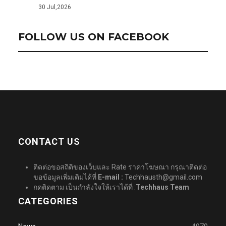
30 Jul,2026
FOLLOW US ON FACEBOOK
CONTACT US
ติดต่อขอสถิติของเว็บและ Rate ราคาโฆษณา กรุณาติดต่อ
ขอข้อมูลเพิ่มเติมได้ที่
E-mail :
Techhausth@gmail.com
กดติดตาม เป็นกำลังใจให้เราได้ที่ :
Techhaus Team
CATEGORIES