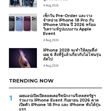
4 Aug,2026
เช็กวัน Pre-Order และวาง
จำหน่าย iPhone 18 Pro กับ
iPhone Ultra ปี 2026 พร้อม
วิเคราะห์รูปแบบงาน Apple
Event
4 Aug,2026
iPhone 2028 จะทำให้คุณทึ่ง!
เผย 6 สิ่งที่รู้แล้วเกี่ยวกับไอโฟนรุ่น
ถัดไป
4 Aug,2026
TRENDING NOW
เผยแอปเปิลเปิดลอตเตอรีพนักงานรีเทลสหรัฐฯ
1
ร่วมงาน iPhone Event กันยายน 2026 คาด
เปิดตัว iPhone 18 Pro และ iPhone พับได้รุ่น
แรก