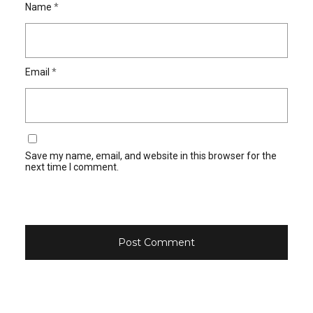
Name
*
Email
*
Save my name, email, and website in this browser for the
next time I comment.