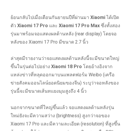
ย้อนกลับไปเมื่อเดือนกันยายนปีที่ผ่านมา
Xiaomi
ได้เปิด
ตัว
Xiaomi 17 Pro
และ
Xiaomi 17 Pro Max
ซึ่งทั้งสอง
รุ่นมาพร้อมจอแสดงผลด้านหลัง (rear display) โดยจอ
หลังของ Xiaomi 17 Pro มีขนาด 2.7 นิ้ว
ล่าสุดมีรายงานว่าจอแสดงผลด้านหลังนี้จะมีขนาดใหญ่
ขึ้นในรุ่นต่อไปอย่าง
Xiaomi 18 Pro
โดยอ้างอิงจาก
แหล่งข่าวที่หลุดออกมาบนแพลตฟอร์ม Weibo (เครือ
ข่ายสังคมออนไลน์ยอดนิยมของจีน) ระบุว่าจอหลังของ
รุ่นนี้จะมีขนาดเส้นทแยงมุมสูงถึง 4 นิ้ว
นอกจากขนาดที่ใหญ่ขึ้นแล้ว จอแสดงผลด้านหลังรุ่น
ใหม่ยังจะมีความสว่าง (brightness) สูงกว่าจอของ
Xiaomi 17 Pro และมีความละเอียด (resolution) ที่สูงขึ้น