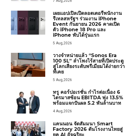
7 Aug,2026
เผยแอปเปิลเปิดลอตเตอรีพนักงาน
รีเทลสหรัฐฯ ร่วมงาน iPhone
Event กันยายน 2026 คาดเปิด
ตัว iPhone 18 Pro และ
iPhone พับได้รุ่นแรก
5 Aug,2026
วางจำหน่ายแล้ว “Sonos Era
100 SL” ลำโพงไร้สายที่เปิดประตู
สู่โลกเสียงระดับพรีเมียมได้ง่ายกว่า
ที่เคย
5 Aug,2026
ทรู คอร์ปอเรชั่น กำไรต่อเนื่อง 6
ไตรมาสซ้อน EBITDA พุ่ง 13.5%
พร้อมแจกปันผล 5.2 พันล้านบาท
4 Aug,2026
แคนนอน จัดสัมมนา Smart
Factory 2026 ดันโรงงานไทยสู่
ยุค AI อัจฉริยะ