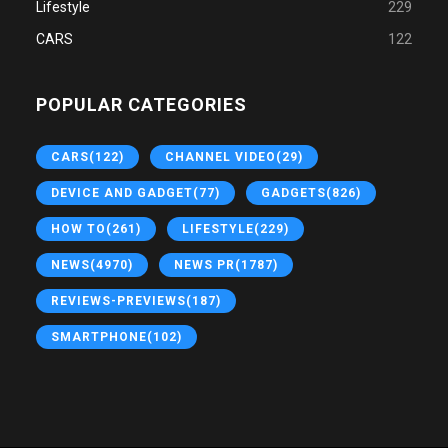
Lifestyle
229
CARS
122
POPULAR CATEGORIES
CARS
(122)
CHANNEL VIDEO
(29)
DEVICE AND GADGET
(77)
GADGETS
(826)
HOW TO
(261)
LIFESTYLE
(229)
NEWS
(4970)
NEWS PR
(1787)
REVIEWS-PREVIEWS
(187)
SMARTPHONE
(102)