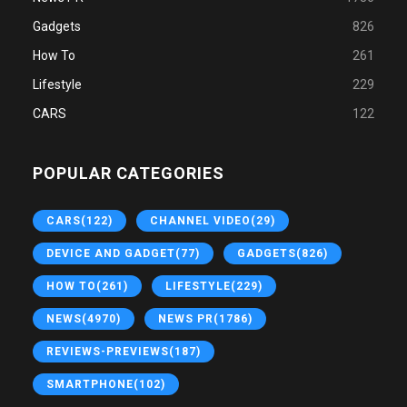
Gadgets
826
How To
261
Lifestyle
229
CARS
122
POPULAR CATEGORIES
CARS
(122)
CHANNEL VIDEO
(29)
DEVICE AND GADGET
(77)
GADGETS
(826)
HOW TO
(261)
LIFESTYLE
(229)
NEWS
(4970)
NEWS PR
(1786)
REVIEWS-PREVIEWS
(187)
SMARTPHONE
(102)