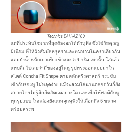
Technics EAH-AZ100
แต่ที่ประทับใจมากที่สุดต้องยกให้ตัวหูฟัง ซึ่งใช้วัสดุ อลู
มิเนียม ที่ให้ผิวสัมผัสหรูหราและทนทานในคราเดียวกัน
แถมยังน้ำหนักเบาเพียง ข้างละ 5.9 กรัม เท่านั้น ใส่แล้ว
แทบลืมไปเลยว่ามีของอยู่ในหู รูปทรงออกแบบมาใน
สไตล์ Concha Fit Shape ตามหลักสรีรศาสตร์ กระชับ
เข้ากับร่องหู ไม่หลุดง่าย แม้จะสวมใส่นานตลอดวันก็ยัง
สบายโดยไม่รู้สึกอึดอัดแต่อย่างใด และเพื่อให้พอดีกับหู
ทุกรูปแบบ ในกล่องยังแถมจุกหูฟังให้เลือกถึง 5 ขนาด
พร้อมสรรพ