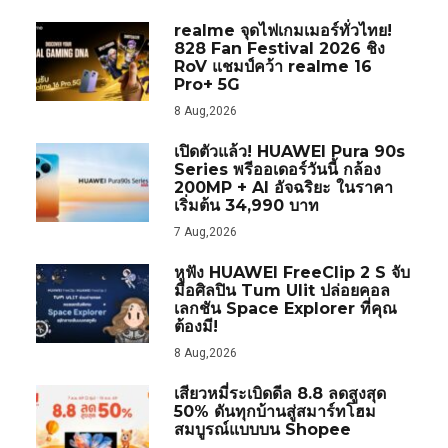
realme จุดไฟเกมเมอร์ทั่วไทย!
828 Fan Festival 2026 ชิง
RoV แชมป์คว้า realme 16
Pro+ 5G
8 Aug,2026
เปิดตัวแล้ว! HUAWEI Pura 90s
Series พรีออเดอร์วันนี้ กล้อง
200MP + AI อัจฉริยะ ในราคา
เริ่มต้น 34,990 บาท
7 Aug,2026
หูฟัง HUAWEI FreeClip 2 S จับ
มือศิลปิน Tum Ulit ปล่อยคอล
เลกชัน Space Explorer ที่คุณ
ต้องมี!
8 Aug,2026
เสียวหมี่ระเบิดดีล 8.8 ลดสูงสุด
50% ดันทุกบ้านสู่สมาร์ทโฮม
สมบูรณ์แบบบน Shopee