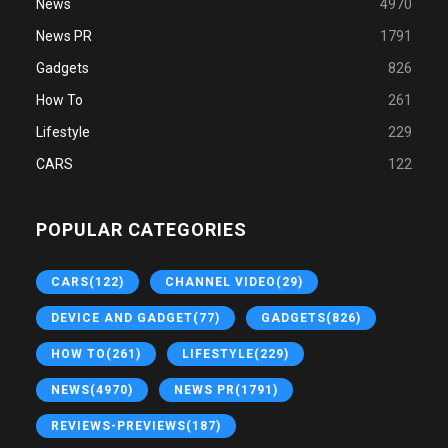
News
4970
News PR
1791
Gadgets
826
How To
261
Lifestyle
229
CARS
122
POPULAR CATEGORIES
CARS
(122)
CHANNEL VIDEO
(29)
DEVICE AND GADGET
(77)
GADGETS
(826)
HOW TO
(261)
LIFESTYLE
(229)
NEWS
(4970)
NEWS PR
(1791)
REVIEWS-PREVIEWS
(187)