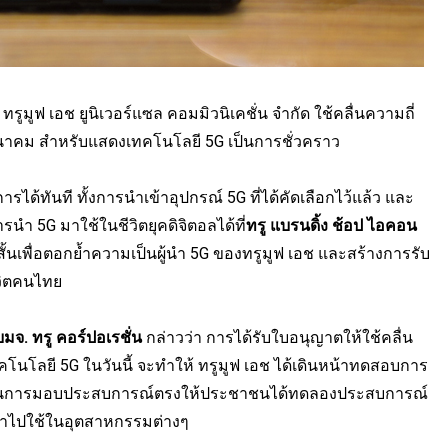
ท ทรูมูฟ เอช ยูนิเวอร์แซล คอมมิวนิเคชั่น จำกัด ใช้คลื่นความถี่
ุคมนาคม สำหรับแสดงเทคโนโลยี 5G เป็นการชั่วคราว
ได้ทันที ทั้งการนำเข้าอุปกรณ์ 5G ที่ได้คัดเลือกไว้แล้ว และ
ำ 5G มาใช้ในชีวิตยุคดิจิตอลได้ที่
ทรู แบรนดิ้ง ช้อป ไอคอน
้นเพื่อตอกย้ำความเป็นผู้นำ 5G ของทรูมูฟ เอช และสร้างการรับ
ีวิตคนไทย
จ. ทรู คอร์ปอเรชั่น
กล่าวว่า การได้รับใบอนุญาตให้ใช้คลื่น
โนโลยี 5G ในวันนี้ จะทำให้ ทรูมูฟ เอช ได้เดินหน้าทดสอบการ
้จะเน้นการมอบประสบการณ์ตรงให้ประชาชนได้ทดลองประสบการณ์
นำไปใช้ในอุตสาหกรรมต่างๆ