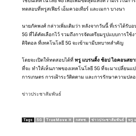
ใช้บนเทคโนโลยี 4G เพื่อเพิ่มขีดสุดแห่งความเร็วในการส่
ทดสอบที่ทรูสเฟียร์ เอ็มควอเทียร์ และเมกา บางนา
นายภัคพงศ์ กล่าวเพิ่มเติมว่า หลังจากวันนี้ ที่เราได
5G ที่ได้คัดเลือกไว้ รวมถึงการจัดเตรียมรูปแบบการใช
ดิจิตอล ที่เทคโนโลยี 5G จะเข้ามามีบทบาทสำคัญ
โดยจะเปิดให้ทดสอบได้ที่
ทรู แบรนดิ้ง ช้อป ไอคอนสย
ที่จะ ทำให้เห็นภาพของเทคโนโลยี 5G ที่จะมาเปลี่ยนแ
การเกษตร การเฝ้าระวัติดตาม และการรักษาความปลอ
ข่าวประชาสัมพันธ์
Tags
5G
TrueMove H
กสทช.
ข่าวประชาสัมพันธ์
ทรู