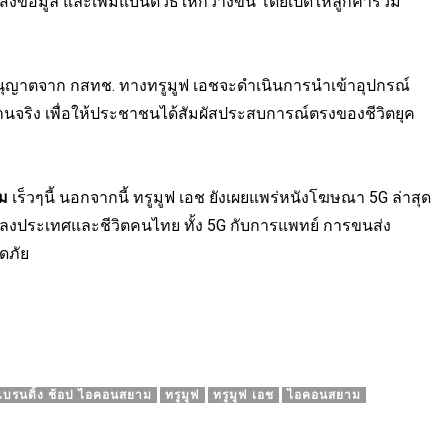
งข้อมูล และเพิ่มแบนด์วิธให้กว้างขึ้น โดยเปิดให้ลูกค้าร่วม
้รับอนุญาตจาก กสทช. ทางทรูมูฟ เอชจะดำเนินการนำเข้าอุปกรณ์
้งานจริง เพื่อให้ประชาชนได้สัมผัสประสบการณ์ตรงของชีวิตยุค
าม
เร็วๆนี้ นอกจากนี้ ทรูมูฟ เอช ยังเผยแพร่หนังโฆษณา 5G ล่าสุด
ปลงประเทศและชีวิตคนไทย ทั้ง 5G กับการแพทย์ การขนส่ง
ดภัย
 แบรนดิ้ง ช้อป ไอคอนสยาม
ทรูมูฟ
ทรูมูฟ เอช
ไอคอนสยาม