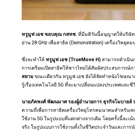
ทรูมูฟ เอช ขอบคุณ กสทช.
ที่มีมติวันนี้อนุญาตให้บริษั
ย่าน 28 GHz เพื่อสาธิต (Demonstration) เครื่องวิทย
ซึ่งจะทำให้
ทรูมูฟ เอช (TrueMove H)
สามารถดำเนินการ
การเตรียมเปิดสาธิตให้ชาวไทยได้สัมผัสประสบการณ์การน
สยาม
ขณะเดียวกัน ทรูมูฟ เอช ยังได้จัดทำหนังโฆษณาสั
รู้เรื่องเทคโนโลยี 5G ที่จะมาเปลี่ยนแปลงประเทศและช
นายภัคพงศ์ พัฒนมาศ รองผู้อำนวยการ ธุรกิจโมบายล์ บม
ความถี่เพื่อการสาธิตเครื่องวิทยุโทรคมนาคมสำหรับเทค
ใช้งาน 5G ในรูปแบบที่แตกต่างจากเดิม โดยครั้งนี
จริง ในรูปแบบการใช้งานทั้งในชีวิตประจำวันและการ