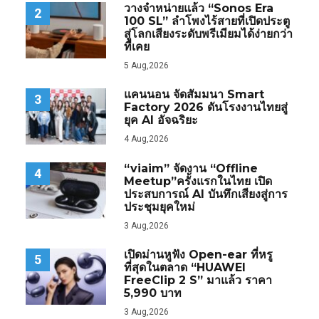
วางจำหน่ายแล้ว “Sonos Era
2
100 SL” ลำโพงไร้สายที่เปิดประตู
สู่โลกเสียงระดับพรีเมียมได้ง่ายกว่า
ที่เคย
5 Aug,2026
แคนนอน จัดสัมมนา Smart
3
Factory 2026 ดันโรงงานไทยสู่
ยุค AI อัจฉริยะ
4 Aug,2026
“viaim” จัดงาน “Offline
4
Meetup”ครั้งแรกในไทย เปิด
ประสบการณ์ AI บันทึกเสียงสู่การ
ประชุมยุคใหม่
3 Aug,2026
เปิดม่านหูฟัง Open-ear ที่หรู
5
ที่สุดในตลาด “HUAWEI
FreeClip 2 S” มาแล้ว ราคา
5,990 บาท
3 Aug,2026