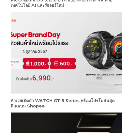
PICO อัปเดต OS 5.13.0 ยกระดับประสบการณ์ VR ด้วย
เทคโนโลยี AI และฟีเจอร์ใหม่
หัวเว่ยเปิดตัว WATCH GT 5 Series พร้อมโปรโมชันสุด
พิเศษบน Shopee