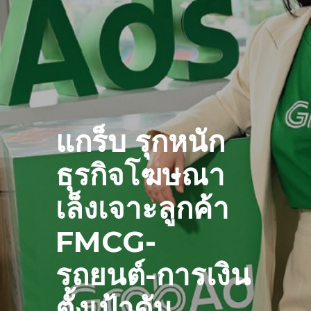
แกร็บ รุกหนัก
ธุรกิจโฆษณา
เล็งเจาะลูกค้า
FMCG-
รถยนต์-การเงิน
ตั้งเป้าดัน