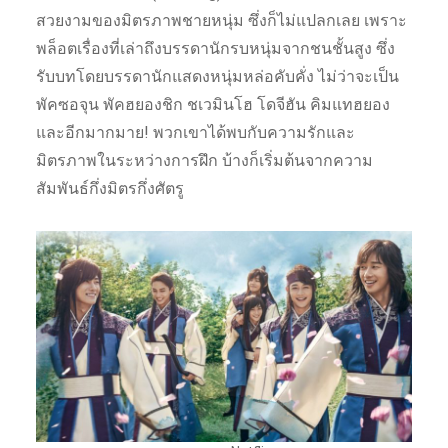
สวยงามของมิตรภาพชายหนุ่ม ซึ่งก็ไม่แปลกเลย เพราะ
พล็อตเรื่องที่เล่าถึงบรรดานักรบหนุ่มจากชนชั้นสูง ซึ่ง
รับบทโดยบรรดานักแสดงหนุ่มหล่อคับคั่ง ไม่ว่าจะเป็น
พัคซอจุน พัคฮยองชิก ชเวมินโฮ โดจีฮัน คิมแทฮยอง
และอีกมากมาย! พวกเขาได้พบกับความรักและ
มิตรภาพในระหว่างการฝึก บ้างก็เริ่มต้นจากความ
สัมพันธ์กึ่งมิตรกึ่งศัตรู