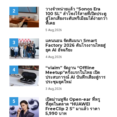
วางจำหน่ายแล้ว “Sonos Era
2
100 SL” ลำโพงไร้สายที่เปิดประตู
สู่โลกเสียงระดับพรีเมียมได้ง่ายกว่า
ที่เคย
5 Aug,2026
แคนนอน จัดสัมมนา Smart
3
Factory 2026 ดันโรงงานไทยสู่
ยุค AI อัจฉริยะ
4 Aug,2026
“viaim” จัดงาน “Offline
4
Meetup”ครั้งแรกในไทย เปิด
ประสบการณ์ AI บันทึกเสียงสู่การ
ประชุมยุคใหม่
3 Aug,2026
เปิดม่านหูฟัง Open-ear ที่หรู
5
ที่สุดในตลาด “HUAWEI
FreeClip 2 S” มาแล้ว ราคา
5,990 บาท