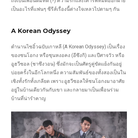
ถึงเป็นเพื่อนดื่มที่ดี (?) ความรักและเคารพที่มีต่ออีกฝ่าย
เป็นอะไรที่แฟนๆ ซีรีส์เรื่องนี้ต่างใจเหลวไปตามๆ กัน
A Korean Odyssey
ตำนานไซอิ๋วฉบับเกาหลี (A Korean Odyssey) เป็นเรื่อง
ของซนโอกง หรือซุนหงอคง (อีซึงกิ) และปีศาจวัว หรือ
อูฮวีซอล (ชาซึงวอน) ซึ่งมักจะเป็นศัตรูคู่ขัดแย้งกันอยู่
บ่อยครั้งในอีกโลกหนึ่ง ความสัมพันธ์ของทั้งสองเป็นใน
เชิงทั้งรักทั้งเกลียด เพราะอูฮวีซอลให้ซนโอกงมาอาศัย
อยู่ในบ้านเดียวกันกับเขา และกลายมาเป็นเพื่อนร่วม
บ้านที่น่ารำคาญ