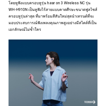
โดยหูฟังแบบครอบหูรุ่น h.ear on 3 Wireless NC รุ่น
WH-H910N เป็นหูฟังไร้สายแบบคาดศีรษะขนาดฟูลไซส์
ครอบหูรุ่นล่าสุด ที่มาพร้อมสีสันใหม่สุดนำเทรนด์ที่จะ
มอบประสบการณ์ฟังเพลงคุณภาพสูงอย่างมีสไตล์ที่เป็น
เอกลักษณ์ไม่ซ้ำใคร