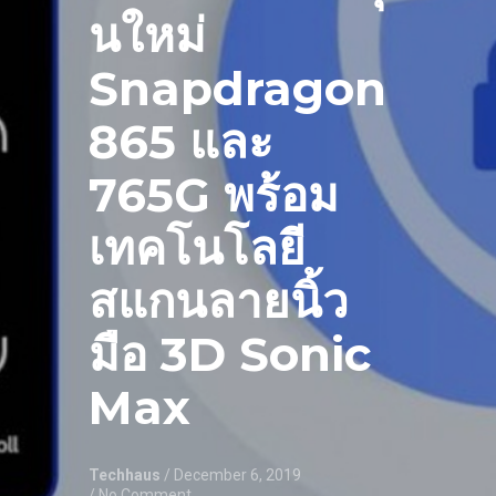
นใหม่
Snapdragon
865 และ
765G พร้อม
เทคโนโลยี
สแกนลายนิ้ว
มือ 3D Sonic
Max
Techhaus
/ December 6, 2019
/ No Comment