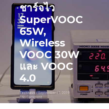
ชาร์จไว
SuperVOOC
65W,
Wireless
VOOC 30W
และ VOOC
4.0
Techhaus
/ September 21, 2019
/ No Comment