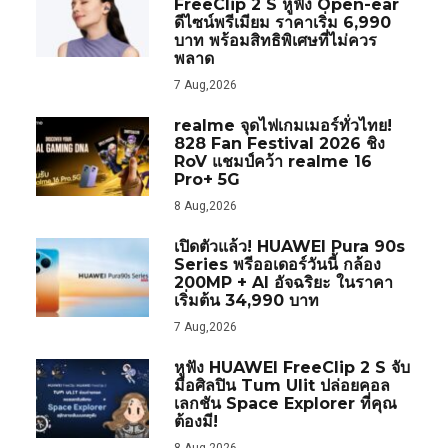
FreeClip 2 S หูฟัง Open-ear
ดีไซน์พรีเมียม ราคาเริ่ม 6,990
บาท พร้อมสิทธิพิเศษที่ไม่ควร
พลาด
7 Aug,2026
realme จุดไฟเกมเมอร์ทั่วไทย!
828 Fan Festival 2026 ชิง
RoV แชมป์คว้า realme 16
Pro+ 5G
8 Aug,2026
เปิดตัวแล้ว! HUAWEI Pura 90s
Series พรีออเดอร์วันนี้ กล้อง
200MP + AI อัจฉริยะ ในราคา
เริ่มต้น 34,990 บาท
7 Aug,2026
หูฟัง HUAWEI FreeClip 2 S จับ
มือศิลปิน Tum Ulit ปล่อยคอล
เลกชัน Space Explorer ที่คุณ
ต้องมี!
8 Aug,2026