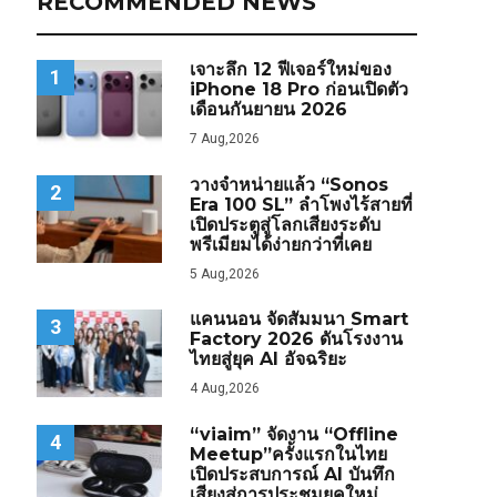
RECOMMENDED NEWS
เจาะลึก 12 ฟีเจอร์ใหม่ของ
1
iPhone 18 Pro ก่อนเปิดตัว
เดือนกันยายน 2026
7 Aug,2026
วางจำหน่ายแล้ว “Sonos
2
Era 100 SL” ลำโพงไร้สายที่
เปิดประตูสู่โลกเสียงระดับ
พรีเมียมได้ง่ายกว่าที่เคย
5 Aug,2026
แคนนอน จัดสัมมนา Smart
3
Factory 2026 ดันโรงงาน
ไทยสู่ยุค AI อัจฉริยะ
4 Aug,2026
“viaim” จัดงาน “Offline
4
Meetup”ครั้งแรกในไทย
เปิดประสบการณ์ AI บันทึก
เสียงสู่การประชุมยุคใหม่