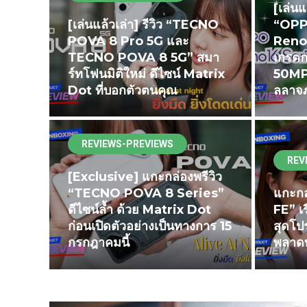
[เล่นแ
[เล่นแล้วเล่า] รีวิว “TECNO
“OPP
POVA 8 Pro 5G และ
Reno1
TECNO POVA 8 5G” สมา
เกรดก
ร์ทโฟนมิติใหม่ ดีไซน์ Matrix
50MP 
Dot ที่บอกตัวตนคุณ
ลลาจภ
REVIEWS-PREVIEWS
REV
[Exclusive] แกะกล่องพรีวิว
“TECNO POVA 8 Series”
แกะกล
ดีไซน์ล้ำ ด้วย Matrix Dot
FE” เ
ก่อนเปิดตัวอย่างเป็นทางการ 15
สุดโปร
กรกฎาคมนี้
พลาดท