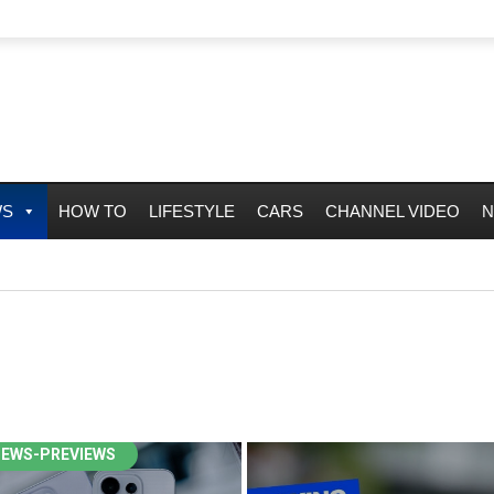
WS
HOW TO
LIFESTYLE
CARS
CHANNEL VIDEO
N
IEWS-PREVIEWS