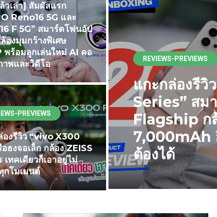
ล้วเล่า] สัมผัสแรก
O Reno16 5G และ
6 F 5G” สมาร์ตโฟนอัป
ล้องมุมกว้างพิเศษ
พร้อมลูกเล่นใหม่ AI คอ
REVIEWS-PREVIEWS
าพและวิดีโอ
แกะกล่องรี
Series” สม
IEWS-PREVIEWS
Flagship ก
7,000mAh อึ
่องรีวิว “vivo X300
รือธงจอเล็ก กล้อง ZEISS
ต้องได้
 เทคเดียวก็เอาอยู่ไม่
ุกโมเมนต์