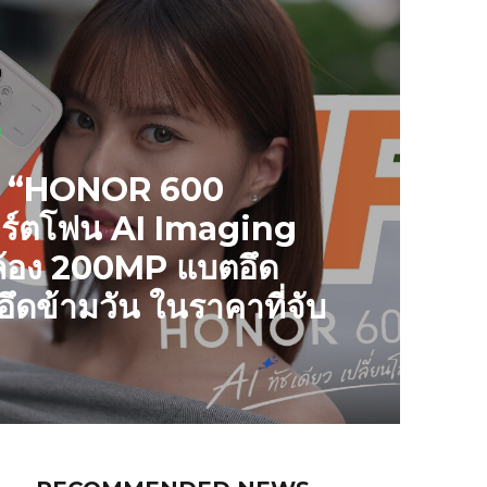
วิว “HONOR 600
าร์ตโฟน AI Imaging
ล้อง 200MP แบตอึด
ดข้ามวัน ในราคาที่จับ