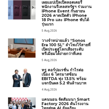
เผยแอปเปิลเปิดลอตเตอรี
พนักงานรีเทลสหรัฐฯ ร่วมงาน
iPhone Event กันยายน
2026 คาดเปิดตัว iPhone
18 Pro และ iPhone พับได้
รุ่นแรก
5 Aug,2026
วางจำหน่ายแล้ว “Sonos
Era 100 SL” ลำโพงไร้สายที่
เปิดประตูสู่โลกเสียงระดับ
พรีเมียมได้ง่ายกว่าที่เคย
5 Aug,2026
ทรู คอร์ปอเรชั่น กำไรต่อ
เนื่อง 6 ไตรมาสซ้อน
EBITDA พุ่ง 13.5% พร้อม
แจกปันผล 5.2 พันล้านบาท
4 Aug,2026
แคนนอน จัดสัมมนา Smart
Factory 2026 ดันโรงงาน
ไทยสู่ยุค AI อัจฉริยะ