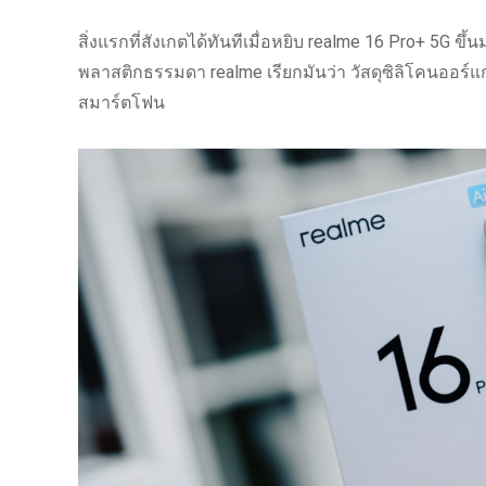
สิ่งแรกที่สังเกตได้ทันทีเมื่อหยิบ realme 16 Pro+ 5G ขึ้
พลาสติกธรรมดา realme เรียกมันว่า วัสดุซิลิโคนออร์แ
สมาร์ตโฟน