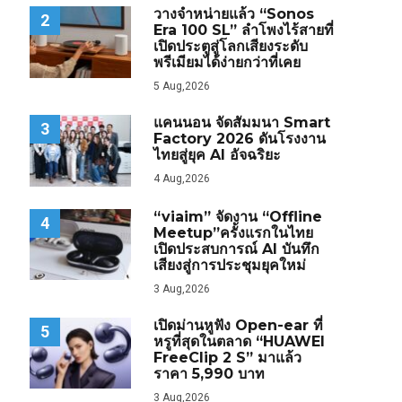
วางจำหน่ายแล้ว “Sonos
2
Era 100 SL” ลำโพงไร้สายที่
เปิดประตูสู่โลกเสียงระดับ
พรีเมียมได้ง่ายกว่าที่เคย
5 Aug,2026
แคนนอน จัดสัมมนา Smart
3
Factory 2026 ดันโรงงาน
ไทยสู่ยุค AI อัจฉริยะ
4 Aug,2026
“viaim” จัดงาน “Offline
4
Meetup”ครั้งแรกในไทย
เปิดประสบการณ์ AI บันทึก
เสียงสู่การประชุมยุคใหม่
3 Aug,2026
เปิดม่านหูฟัง Open-ear ที่
5
หรูที่สุดในตลาด “HUAWEI
FreeClip 2 S” มาแล้ว
ราคา 5,990 บาท
3 Aug,2026