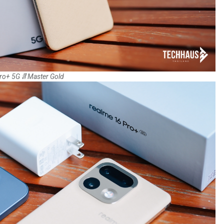
ro+ 5G สี Master Gold