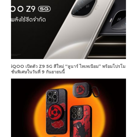
iQOO เปิดตัว Z9 5G สีใหม่ “ลูนาร์ ไทเทเนียม” พร้อมโปรโม
ชั่นพิเศษในวันที่ 9 กันยายนนี้