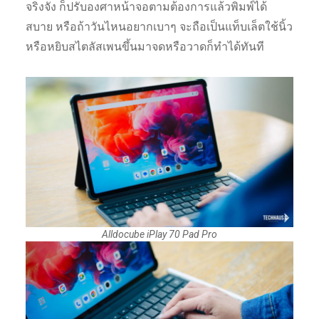
จริงจัง ก็ปรับองศาหน้าจอตามต้องการแล้วพิมพ์ได้
สบาย หรือถ้าวันไหนอยากเบาๆ จะถือเป็นแท็บเล็ตใช้นิ้ว
หรือหยิบสไตลัสเพนขึ้นมาจดหรือวาดก็ทำได้ทันที
Alldocube iPlay 70 Pad Pro