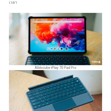
เวลา
Alldocube iPlay 70 Pad Pro