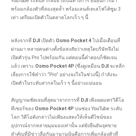
YouTube ระดับสากลอย่างเป็นทางการ ยืนยันการมา
พร้อมกล้องตัวที่สองสุดล้ำ พร้อมเลนส์เทเลโฟโต้ซูม 3
เท่า เตรียมเปิดตัวในตลาดโลกเร็ว ๆ นี้
หลังจากที่
DJI
เปิดตัว
Osmo Pocket 4
ไปเมื่อเดือนที่
ผ่านมา หลายคนต่างตั้งข้อสงสัยว่าเหตุใดบริษัทจึงไม่
เปิดตัวรุ่น Pro ไปพร้อมกัน แต่ตอนนี้คำตอบก็ชัดเจน
แล้ว เพราะ
Osmo Pocket 4P
(ซึ่งดูเหมือน
DJI
จะหลีก
เลี่ยงการใช้คำว่า “Pro” อย่างจงใจในช่วงนี้) กำลังจะ
เปิดตัวในระดับสากลในเร็ว ๆ นี้อย่างแน่นอน
สัญญาณชัดเจนที่สุดมาจากการที่
DJI
เพิ่งเผยแพร่วิดีโอ
ทีเซอร์ของ
Osmo Pocket 4P
บนช่อง YouTube ระดับ
โลก วิดีโอดังกล่าวไม่เพียงแสดงให้เห็นดีไซน์ของ
อุปกรณ์จากหลายมุมมองเท่านั้น แต่ยังยืนยันจุดขาย
สำคัญที่มีข่าวลือกันมานานนั่นคือการเพิ่มกล้องตัวที่