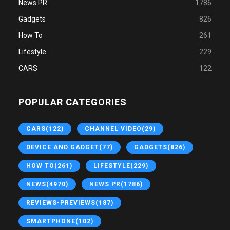
News PR
1786
Gadgets
826
How To
261
Lifestyle
229
CARS
122
POPULAR CATEGORIES
CARS
(122)
CHANNEL VIDEO
(29)
DEVICE AND GADGET
(77)
GADGETS
(826)
HOW TO
(261)
LIFESTYLE
(229)
NEWS
(4970)
NEWS PR
(1786)
REVIEWS-PREVIEWS
(187)
SMARTPHONE
(102)