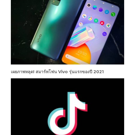
เผยภาพหลุด! สมาร์ทโฟน Vivo รุ่นแรกของปี 2021