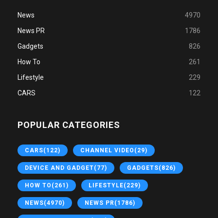
News
4970
News PR
1786
Gadgets
826
How To
261
Lifestyle
229
CARS
122
POPULAR CATEGORIES
CARS
(122)
CHANNEL VIDEO
(29)
DEVICE AND GADGET
(77)
GADGETS
(826)
HOW TO
(261)
LIFESTYLE
(229)
NEWS
(4970)
NEWS PR
(1786)