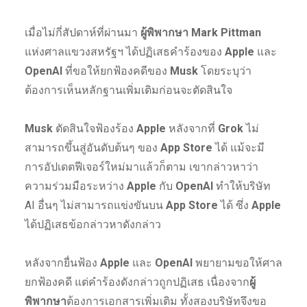
เมื่อไม่กี่สัปดาห์ที่ผ่านมา
ผู้พิพากษา Mark Pittman
แห่งศาลแขวงสหรัฐฯ ได้ปฏิเสธคำร้องของ
Apple
และ
OpenAI
ที่ขอให้ยกฟ้องคดีของ
Musk
โดยระบุว่า
ต้องการเห็นหลักฐานเพิ่มเติมก่อนจะตัดสินใจ
Musk
ตัดสินใจฟ้องร้อง
Apple
หลังจากที่
Grok
ไม่
สามารถขึ้นสู่อันดับต้นๆ ของ
App Store
ได้ แม้จะมี
การอัปเดตฟีเจอร์ใหม่มาแล้วก็ตาม เขากล่าวหาว่า
ความร่วมมือระหว่าง
Apple
กับ
OpenAI
ทำให้บริษัท
AI อื่นๆ ไม่สามารถแข่งขันบน
App Store
ได้ ซึ่ง
Apple
ได้ปฏิเสธข้อกล่าวหาดังกล่าว
หลังจากยื่นฟ้อง
Apple
และ
OpenAI
พยายามขอให้ศาล
ยกฟ้องคดี แต่คำร้องดังกล่าวถูกปฏิเสธ เนื่องจาก
ผู้
พิพากษา
ต้องการเอกสารเพิ่มเติม ทั้งสองบริษัทจึงขอ