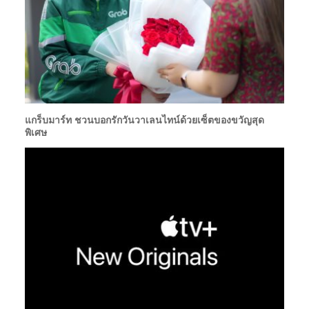
แกร็บมาร์ท ชวนบอกรักวันวาเลนไทน์ด้วยเซ็ตของขวัญสุด
พิเศษ