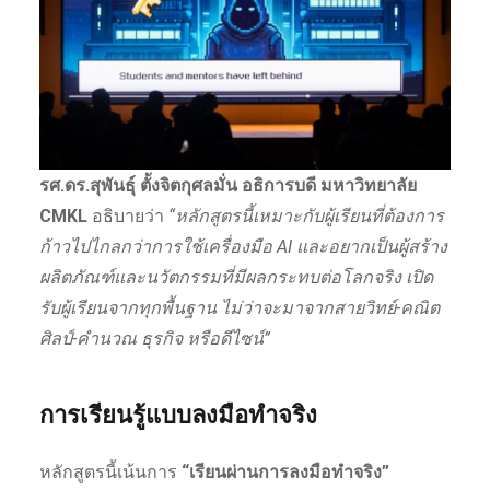
รศ.ดร.สุพันธุ์ ตั้งจิตกุศลมั่น อธิการบดี มหาวิทยาลัย
CMKL
อธิบายว่า
“หลักสูตรนี้เหมาะกับผู้เรียนที่ต้องการ
ก้าวไปไกลกว่าการใช้เครื่องมือ AI และอยากเป็นผู้สร้าง
ผลิตภัณฑ์และนวัตกรรมที่มีผลกระทบต่อโลกจริง เปิด
รับผู้เรียนจากทุกพื้นฐาน ไม่ว่าจะมาจากสายวิทย์-คณิต
ศิลป์-คำนวณ ธุรกิจ หรือดีไซน์”
การเรียนรู้แบบลงมือทำจริง
หลักสูตรนี้เน้นการ
“เรียนผ่านการลงมือทำจริง”