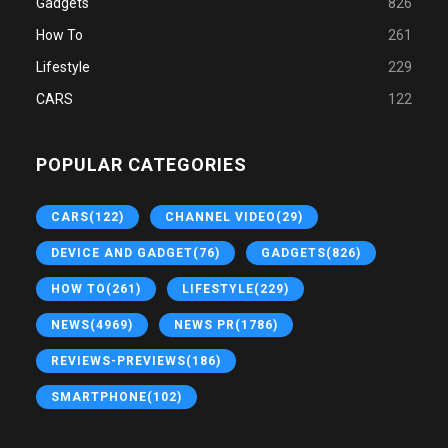
Gadgets
826
How To
261
Lifestyle
229
CARS
122
POPULAR CATEGORIES
CARS
(122)
CHANNEL VIDEO
(29)
DEVICE AND GADGET
(76)
GADGETS
(826)
HOW TO
(261)
LIFESTYLE
(229)
NEWS
(4969)
NEWS PR
(1786)
REVIEWS-PREVIEWS
(186)
SMARTPHONE
(102)