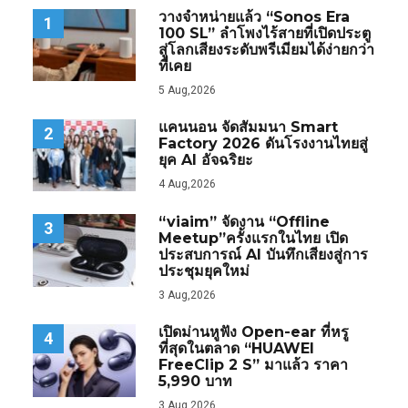
วางจำหน่ายแล้ว “Sonos Era
1
100 SL” ลำโพงไร้สายที่เปิดประตู
สู่โลกเสียงระดับพรีเมียมได้ง่ายกว่า
ที่เคย
5 Aug,2026
แคนนอน จัดสัมมนา Smart
2
Factory 2026 ดันโรงงานไทยสู่
ยุค AI อัจฉริยะ
4 Aug,2026
“viaim” จัดงาน “Offline
3
Meetup”ครั้งแรกในไทย เปิด
ประสบการณ์ AI บันทึกเสียงสู่การ
ประชุมยุคใหม่
3 Aug,2026
เปิดม่านหูฟัง Open-ear ที่หรู
4
ที่สุดในตลาด “HUAWEI
FreeClip 2 S” มาแล้ว ราคา
5,990 บาท
3 Aug,2026