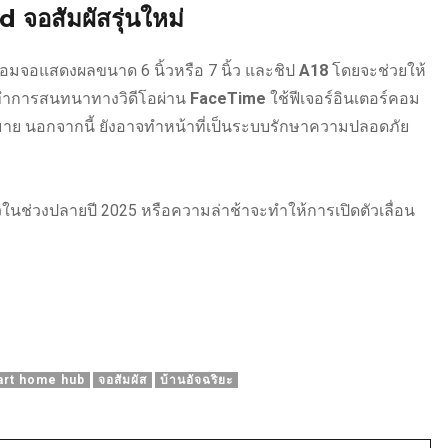
 จอสัมผัสรุ่นใหม่
มจอแสดงผลขนาด 6 นิ้วหรือ 7 นิ้ว และชิป
A18
โดยจะช่วยให้
ะ ทำการสนทนาทางวิดีโอผ่าน
FaceTime
ใช้ฟีเจอร์อินเตอร์คอม
กมาย นอกจากนี้ ยังอาจทำหน้าที่เป็นระบบรักษาความปลอดภัย
ตัวในช่วงปลายปี 2025 หรือความล่าช้าจะทำให้การเปิดตัวเลื่อน
art home hub
จอสัมผัส
บ้านอัจฉริยะ