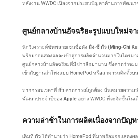
หลังงาน WWDC เนื่องจากประสบปัญหาด้านการพัฒนาซ
ศูนย์กลางบ้านอัจฉริยะรูปแบบใหม่จ
นักวิเคราะห์ซัพพลายเชนชื่อดัง
มิง-ชี กัว (Ming-Chi Ku
พร้อมจอแสดงผลจะเข้าสู่การผลิตจำนวนมากในไตรมาสที
ศูนย์กลางบ้านอัจฉริยะที่มีข่าวลือมานาน ซึ่งคาดว่าจะ
เข้ากับฐานลำโพงแบบ HomePod หรือสามารถติดตั้งบนผ
หากกรอบเวลาที่
กัว
คาดการณ์ถูกต้อง นั่นหมายความว่
พัฒนาประจำปีของ
Apple
อย่าง WWDC ที่จะจัดขึ้นในเ
ความล่าช้าในการผลิตเนื่องจากปัญ
เดิมที
กัว
ได้ทำนายว่า HomePod ที่มาพร้อมจอแสดงผล