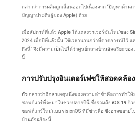
กล่าวว่าการผลิตถูกเลื่อนออกไปเนื่องจาก “ปัญหาด้านก
ปัญญาประดิษฐ์ของ Apple) ด้วย
เมื่อสัปดาห์ที่แล้ว
Apple
ได้แถลงว่าเวอร์ชันใหม่ของ
Si
2024 เมื่อปีที่แล้วนั้น ใช้เวลานานกว่าที่คาดการณ์ไว้ แ
ถึงนี้” จึงมีความเป็นไปได้ว่าศูนย์กลางบ้านอัจฉริยะขอ
นี้
การปรับปรุงอินเตอร์เฟซให้สอดคล้อ
กัว
กล่าวว่าอีกสาเหตุหนึ่งของความล่าช้าคือการทำให้
ซอฟต์แวร์ที่จะมาในช่วงปลายปีนี้ ซึ่งรวมถึง
iOS 19
ด้วย
ซอฟต์แวร์ใหม่แบบ visionOS ที่มีข่าวลือ ซึ่งอาจขยายไ
บ้านอัจฉริยะนี้