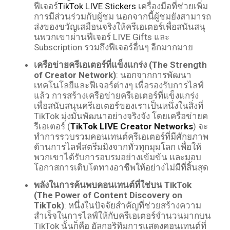
ฟีเจอร์
TikTok LIVE Stickers
เครื่องมือที่ช่วยเพิ่ม
การมีส่วนร่วมกับผู้ชม นอกจากนี้ผู้ชมยังสามารถ
ส่งของขวัญเสมือนจริงให้ครีเอเตอร์เพื่อสนันสนุ
นพวกเขาผ่านฟีเจอร์ LIVE Gifts และ
Subscription รวมถึงฟีเจอร์อื่นๆ อีกมากมาย
เครือข่ายครีเอเตอร์ที่แข็งแกร่ง
(The Strength
of Creator Network)
: นอกจากการพัฒนา
เทคโนโลยีและฟีเจอร์ต่างๆ เพื่อรองรับการไลฟ์
แล้ว การสร้างเครือข่ายครีเอเตอร์ที่แข็งแกร่ง
เพื่อสนับสนุนครีเอเตอร์ของเราเป็นหนึ่งในสิ่งที่
TikTok มุ่งมั่นพัฒนาอย่างจริงจัง โดยเครือข่ายค
รีเอเตอร์ (
TikTok LIVE Creator Networks
) จะ
ทำการรวบรวมคอนเทนต์ครีเอเตอร์ที่มีศักยภาพ
ด้านการไลฟ์สตรีมมิงจากทั่วทุกมุมโลก เพื่อให้
พวกเขาได้รับการอบรมอย่างเข้มข้น และมอบ
โอกาสการเติบโตทางอาชีพให้อย่างไม่มีที่สิ้นสุด
พลังในการค้นพบคอนเทนต์ที่ใช่บน
TikTok
(The Power of Content Discovery on
TikTok)
: หนึ่งในปัจจัยสำคัญที่ช่วยสร้างความ
สำเร็จในการไลฟ์ให้กับครีเอเตอร์จำนวนมากบน
TikTok นั้นก็คือ อัลกอริทึมการแสดงคอนเทนต์ที่