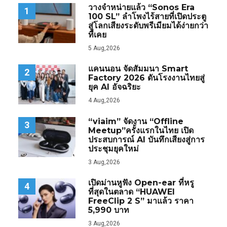
วางจำหน่ายแล้ว “Sonos Era
1
100 SL” ลำโพงไร้สายที่เปิดประตู
สู่โลกเสียงระดับพรีเมียมได้ง่ายกว่า
ที่เคย
5 Aug,2026
แคนนอน จัดสัมมนา Smart
2
Factory 2026 ดันโรงงานไทยสู่
ยุค AI อัจฉริยะ
4 Aug,2026
“viaim” จัดงาน “Offline
3
Meetup”ครั้งแรกในไทย เปิด
ประสบการณ์ AI บันทึกเสียงสู่การ
ประชุมยุคใหม่
3 Aug,2026
เปิดม่านหูฟัง Open-ear ที่หรู
4
ที่สุดในตลาด “HUAWEI
FreeClip 2 S” มาแล้ว ราคา
5,990 บาท
3 Aug,2026