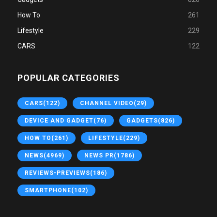
How To
261
Lifestyle
229
CARS
122
POPULAR CATEGORIES
CARS
(122)
CHANNEL VIDEO
(29)
DEVICE AND GADGET
(76)
GADGETS
(826)
HOW TO
(261)
LIFESTYLE
(229)
NEWS
(4969)
NEWS PR
(1786)
REVIEWS-PREVIEWS
(186)
SMARTPHONE
(102)