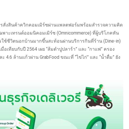
ารสั่งสินค้าควิกคอมเมิร์ซผ่านแพลตฟอร์มพร้อมสำรวจความคิด
ฉพาะเทรนด์ออมนิคอมเมิร์ซ (Omnicommerce) ที่ผู้บริโภคหัน
้ชีวิตนอกบ้านมากขึ้นสะท้อนผ่านบริการกินที่ร้าน (Dine-in)
ท่าเมื่อเทียบกับปี 2564 เผย “ส้มตำปูปลาร้า” และ “กาแฟ” ครอง
ะ 4.6 ล้านแก้วผ่าน GrabFood ขณะที่ “ไข่ไก่” และ “น้ำดื่ม” ยัง