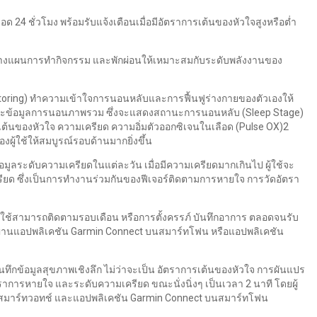
ด 24 ชั่วโมง พร้อมรับแจ้งเตือนเมื่อมีอัตราการเต้นของหัวใจสูงหรือต่ำ
่อวางแผนการทำกิจกรรม และพักผ่อนให้เหมาะสมกับระดับพลังงานของ
itoring) ทำความเข้าใจการนอนหลับและการฟื้นฟูร่างกายของตัวเองให้
และข้อมูลการนอนภาพรวม ซึ่งจะแสดงสถานะการนอนหลับ (Sleep Stage)
เต้นของหัวใจ ความเครียด ความอิ่มตัวออกซิเจนในเลือด (Pulse OX)2
้ใช้ให้สมบูรณ์รอบด้านมากยิ่งขึ้น
มูลระดับความเครียดในแต่ละวัน เมื่อมีความเครียดมากเกินไป ผู้ใช้จะ
รียด ซึ่งเป็นการทำงานร่วมกันของฟีเจอร์ติดตามการหายใจ การวัดอัตรา
ผู้ใช้สามารถติดตามรอบเดือน หรือการตั้งครรภ์ บันทึกอาการ ตลอดจนรับ
ร ผ่านแอปพลิเคชัน Garmin Connect บนสมาร์ทโฟน หรือแอปพลิเคชัน
ึกข้อมูลสุขภาพเชิงลึก ไม่ว่าจะเป็น อัตราการเต้นของหัวใจ การผันแปร
ราการหายใจ และระดับความเครียด ขณะนั่งนิ่งๆ เป็นเวลา 2 นาที โดยผู้
ากสมาร์ทวอทช์ และแอปพลิเคชัน Garmin Connect บนสมาร์ทโฟน