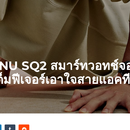
ENU SQ2 สมาร์ทวอทช์จอสี่
ดเต็มฟีเจอร์เอาใจสายแอคท