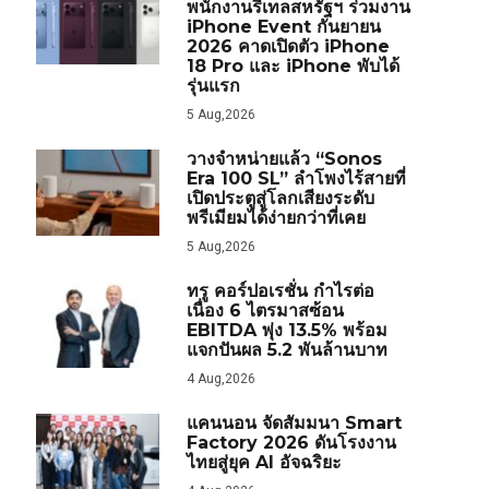
พนักงานรีเทลสหรัฐฯ ร่วมงาน
iPhone Event กันยายน
2026 คาดเปิดตัว iPhone
18 Pro และ iPhone พับได้
รุ่นแรก
5 Aug,2026
วางจำหน่ายแล้ว “Sonos
Era 100 SL” ลำโพงไร้สายที่
เปิดประตูสู่โลกเสียงระดับ
พรีเมียมได้ง่ายกว่าที่เคย
5 Aug,2026
ทรู คอร์ปอเรชั่น กำไรต่อ
เนื่อง 6 ไตรมาสซ้อน
EBITDA พุ่ง 13.5% พร้อม
แจกปันผล 5.2 พันล้านบาท
4 Aug,2026
แคนนอน จัดสัมมนา Smart
Factory 2026 ดันโรงงาน
ไทยสู่ยุค AI อัจฉริยะ