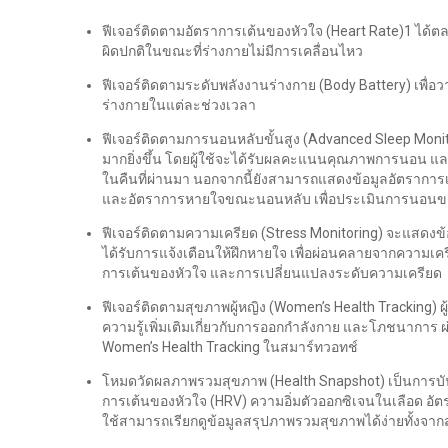
ฟีเจอร์ติดตามอัตราการเต้นของหัวใจ (Heart Rate)1 ได้ตลอ
ผิดปกติในขณะที่ร่างกายไม่มีการเคลื่อนไหว
ฟีเจอร์ติดตามระดับพลังงานร่างกาย (Body Battery) เพื
ร่างกายในแต่ละช่วงเวลา
ฟีเจอร์ติดตามการนอนหลับขั้นสูง (Advanced Sleep Mon
มากยิ่งขึ้น โดยผู้ใช้จะได้รับผลคะแนนคุณภาพการนอน 
ในคืนที่ผ่านมา นอกจากนี้ยังสามารถแสดงข้อมูลอัตราการ
และอัตราการหายใจขณะนอนหลับ เพื่อประเมินการนอนของผู
ฟีเจอร์ติดตามความเครียด (Stress Monitoring) จะแสดงข้อ
ได้รับการแจ้งเตือนให้ฝึกหายใจ เพื่อผ่อนคลายจากความเค
การเต้นของหัวใจ และการเปลี่ยนแปลงระดับความเครียด
ฟีเจอร์ติดตามสุขภาพผู้หญิง (Women’s Health Tracking) 
ความรู้เพิ่มเติมเกี่ยวกับการออกกำลังกาย และโภชนากา
Women’s Health Tracking ในสมาร์ทวอทช์
โหมดวัดผลภาพรวมสุขภาพ (Health Snapshot) เป็นการบันท
การเต้นของหัวใจ (HRV) ความอิ่มตัวออกซิเจนในเลือด อัต
ใช้สามารถเรียกดูข้อมูลสรุปภาพรวมสุขภาพได้ง่ายทั้งจ