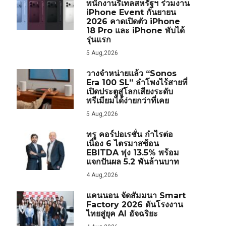
พนักงานรีเทลสหรัฐฯ ร่วมงาน
iPhone Event กันยายน
2026 คาดเปิดตัว iPhone
18 Pro และ iPhone พับได้
รุ่นแรก
5 Aug,2026
วางจำหน่ายแล้ว “Sonos
Era 100 SL” ลำโพงไร้สายที่
เปิดประตูสู่โลกเสียงระดับ
พรีเมียมได้ง่ายกว่าที่เคย
5 Aug,2026
ทรู คอร์ปอเรชั่น กำไรต่อ
เนื่อง 6 ไตรมาสซ้อน
EBITDA พุ่ง 13.5% พร้อม
แจกปันผล 5.2 พันล้านบาท
4 Aug,2026
แคนนอน จัดสัมมนา Smart
Factory 2026 ดันโรงงาน
ไทยสู่ยุค AI อัจฉริยะ