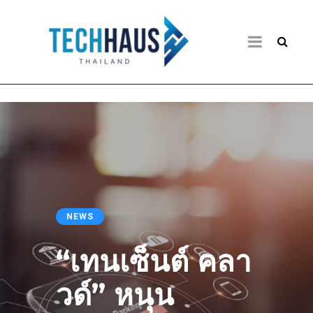
NEWS
“เทนเซ็นต์ คลา
วด์” หนุน