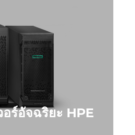
อร์อัจฉริยะ HPE