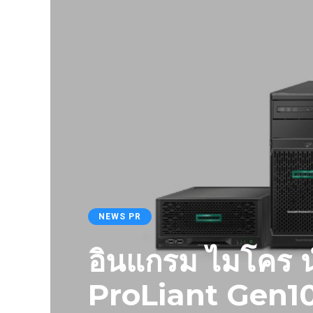
NEWS PR
อินแกรม ไมโคร น
ProLiant Gen10