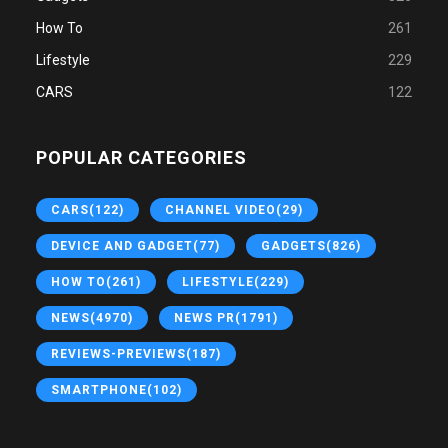
How To
261
Lifestyle
229
CARS
122
POPULAR CATEGORIES
CARS
(122)
CHANNEL VIDEO
(29)
DEVICE AND GADGET
(77)
GADGETS
(826)
HOW TO
(261)
LIFESTYLE
(229)
NEWS
(4970)
NEWS PR
(1791)
REVIEWS-PREVIEWS
(187)
SMARTPHONE
(102)