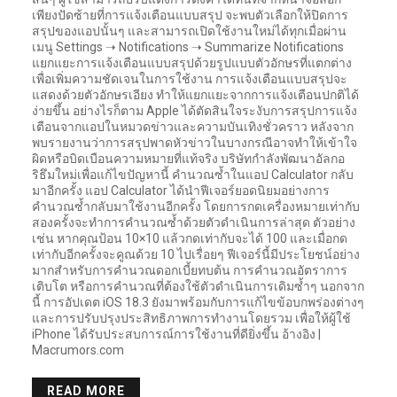
เพียงปัดซ้ายที่การแจ้งเตือนแบบสรุป จะพบตัวเลือกให้ปิดการ
สรุปของแอปนั้นๆ และสามารถเปิดใช้งานใหม่ได้ทุกเมื่อผ่าน
เมนู Settings ➝ Notifications ➝ Summarize Notifications
แยกแยะการแจ้งเตือนแบบสรุปด้วยรูปแบบตัวอักษรที่แตกต่าง
เพื่อเพิ่มความชัดเจนในการใช้งาน การแจ้งเตือนแบบสรุปจะ
แสดงด้วยตัวอักษรเอียง ทำให้แยกแยะจากการแจ้งเตือนปกติได้
ง่ายขึ้น อย่างไรก็ตาม Apple ได้ตัดสินใจระงับการสรุปการแจ้ง
เตือนจากแอปในหมวดข่าวและความบันเทิงชั่วคราว หลังจาก
พบรายงานว่าการสรุปพาดหัวข่าวในบางกรณีอาจทำให้เข้าใจ
ผิดหรือบิดเบือนความหมายที่แท้จริง บริษัทกำลังพัฒนาอัลกอ
ริธึมใหม่เพื่อแก้ไขปัญหานี้ คำนวณซ้ำในแอป Calculator กลับ
มาอีกครั้ง แอป Calculator ได้นำฟีเจอร์ยอดนิยมอย่างการ
คำนวณซ้ำกลับมาใช้งานอีกครั้ง โดยการกดเครื่องหมายเท่ากับ
สองครั้งจะทำการคำนวณซ้ำด้วยตัวดำเนินการล่าสุด ตัวอย่าง
เช่น หากคุณป้อน 10×10 แล้วกดเท่ากับจะได้ 100 และเมื่อกด
เท่ากับอีกครั้งจะคูณด้วย 10 ไปเรื่อยๆ ฟีเจอร์นี้มีประโยชน์อย่าง
มากสำหรับการคำนวณดอกเบี้ยทบต้น การคำนวณอัตราการ
เติบโต หรือการคำนวณที่ต้องใช้ตัวดำเนินการเดิมซ้ำๆ นอกจาก
นี้ การอัปเดต iOS 18.3 ยังมาพร้อมกับการแก้ไขข้อบกพร่องต่างๆ
และการปรับปรุงประสิทธิภาพการทำงานโดยรวม เพื่อให้ผู้ใช้
iPhone ได้รับประสบการณ์การใช้งานที่ดียิ่งขึ้น อ้างอิง |
Macrumors.com
READ MORE