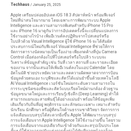
Techhaus
/ January 25, 2025
Apple เตรียมปล่อยอัปเดต iOS 18.3 สัปดาห์หน้า พร้อมฟีเจอร์
ใหม่ที่น่าสนใจมากมาย โดยเฉพาะการพัฒนาระบบ Apple
Intelligence และความสามารถพิเศษสำหรับ iPhone 15 Pro
และ iPhone 16 มาดูกันว่าการอัปเดตครั้งนี้จะเปลี่ยนแปลงการ
ใช้งานอย่างไรบ้าง เพิ่มอีเวนต์ลงปฏิทินจากโปสเตอร์หรือ
ใบปลิวด้วย Visual Intelligence ผู้ใช้ iPhone 16 จะได้สัมผัส
ประสบการณ์ใหม่กับฟีเจอร์ Visual Intelligence ที่ช่วยให้การ
จัดการตารางนัดหมายเป็นเรื่องง่าย เพียงกดค้างที่ปุ่ม Camera
Control เมื่อส่องกล้องไปที่โปสเตอร์หรือใบปลิว ระบบจะ
วิเคราะห์ข้อมูลสำคัญ เช่น วันที่ เวลา สถานที่ และรายละเอียด
ของงาน จากนั้นเสนอให้เพิ่มอีเวนต์ลงในแอป Calendar โดย
อัตโนมัติ ช่วยประหยัดเวลาและลดความผิดพลาดจากการป้อน
ข้อมูลด้วยตนเอง ระบุพืชและสัตว์ได้แม่นยำขึ้นด้วยเทคโนโลยี
AI Visual Intelligence เวอร์ชันใหม่ยกระดับความสามารถใน
การระบุชนิดของพืชและสัตว์แบบเรียลไทม์ผ่านกล้อง ด้วยฐาน
ข้อมูลขนาดใหญ่และการเรียนรู้เชิงลึก (Deep Learning) ทำให้
สามารถแยกแยะสายพันธุ์ได้อย่างแม่นยำ พร้อมให้ข้อมูลเพิ่ม
เติมเกี่ยวกับถิ่นที่อยู่ พฤติกรรม และลักษณะเฉพาะ เหมาะสำหรับ
นักเรียน นักศึกษา หรือผู้ที่สนใจด้านธรรมชาติวิทยา จัดการการ
แจ้งเตือนแบบสรุปได้สะดวกยิ่งขึ้น Apple ได้พัฒนาระบบสรุป
การแจ้งเตือนจาก Apple Intelligence ให้ใช้งานง่ายขึ้น โดยรวม
การแจ้งเตือนจากแอปเดียวกันเข้าด้วยกันและสรุปเป็นประโยค
สั้นๆ ผู้ใช้สามารถปรับแต่งการตั้งค่าได้ทันทีจากหน้าจอล็อก