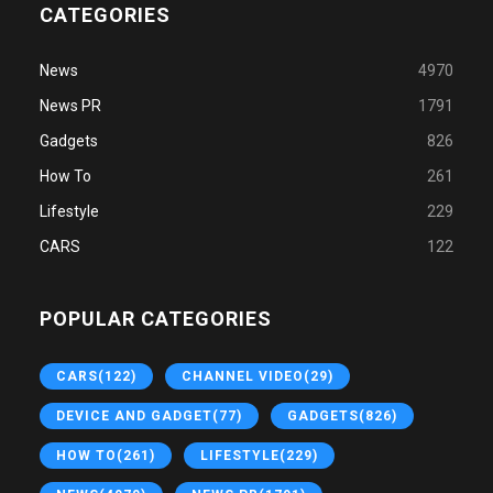
CATEGORIES
News
4970
News PR
1791
Gadgets
826
How To
261
Lifestyle
229
CARS
122
POPULAR CATEGORIES
CARS
(122)
CHANNEL VIDEO
(29)
DEVICE AND GADGET
(77)
GADGETS
(826)
HOW TO
(261)
LIFESTYLE
(229)