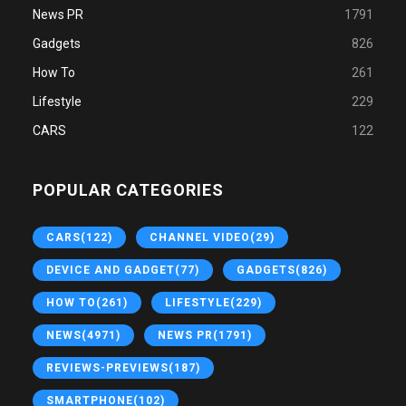
News PR
1791
Gadgets
826
How To
261
Lifestyle
229
CARS
122
POPULAR CATEGORIES
CARS
(122)
CHANNEL VIDEO
(29)
DEVICE AND GADGET
(77)
GADGETS
(826)
HOW TO
(261)
LIFESTYLE
(229)
NEWS
(4971)
NEWS PR
(1791)
REVIEWS-PREVIEWS
(187)
SMARTPHONE
(102)