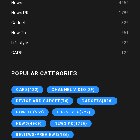
News
4969
News PR
1786
Gadgets
826
How To
261
Lifestyle
229
CARS
122
POPULAR CATEGORIES
CARS
(122)
CHANNEL VIDEO
(29)
DEVICE AND GADGET
(76)
GADGETS
(826)
HOW TO
(261)
LIFESTYLE
(229)
NEWS
(4969)
NEWS PR
(1786)
REVIEWS-PREVIEWS
(186)