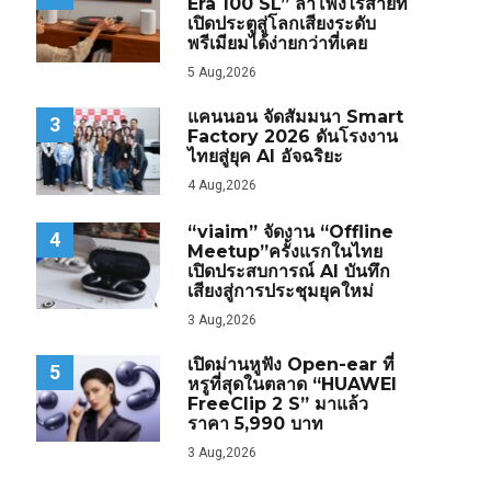
Era 100 SL” ลำโพงไร้สายที่
เปิดประตูสู่โลกเสียงระดับ
พรีเมียมได้ง่ายกว่าที่เคย
5 Aug,2026
แคนนอน จัดสัมมนา Smart
3
Factory 2026 ดันโรงงาน
ไทยสู่ยุค AI อัจฉริยะ
4 Aug,2026
“viaim” จัดงาน “Offline
4
Meetup”ครั้งแรกในไทย
เปิดประสบการณ์ AI บันทึก
เสียงสู่การประชุมยุคใหม่
3 Aug,2026
เปิดม่านหูฟัง Open-ear ที่
5
หรูที่สุดในตลาด “HUAWEI
FreeClip 2 S” มาแล้ว
ราคา 5,990 บาท
3 Aug,2026