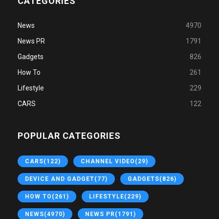
CATEGORIES
News
4970
News PR
1791
Gadgets
826
How To
261
Lifestyle
229
CARS
122
POPULAR CATEGORIES
CARS
(122)
CHANNEL VIDEO
(29)
DEVICE AND GADGET
(77)
GADGETS
(826)
HOW TO
(261)
LIFESTYLE
(229)
NEWS
(4970)
NEWS PR
(1791)