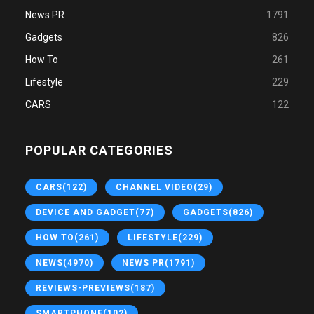
News PR
1791
Gadgets
826
How To
261
Lifestyle
229
CARS
122
POPULAR CATEGORIES
CARS
(122)
CHANNEL VIDEO
(29)
DEVICE AND GADGET
(77)
GADGETS
(826)
HOW TO
(261)
LIFESTYLE
(229)
NEWS
(4970)
NEWS PR
(1791)
REVIEWS-PREVIEWS
(187)
SMARTPHONE
(102)