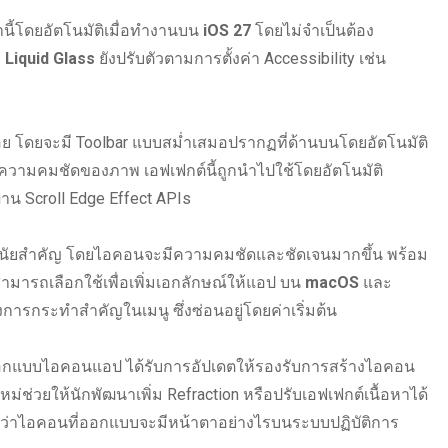
่านี้โดยอัตโนมัติเมื่อทำงานบน
iOS 27
โดยไม่จำเป็นต้อง
ง
Liquid Glass
ยังปรับตัวตามการตั้งค่า Accessibility เช่น
ลอย โดยจะมี Toolbar แบบสม่ำเสมอปรากฏที่ด้านบนโดยอัตโนมัติ
มความคมชัดของภาพ เอฟเฟกต์นี้ถูกนำไปใช้โดยอัตโนมัติ
าน Scroll Edge Effect APIs
ีนัยสำคัญ โดยไอคอนจะมีความคมชัดและชัดเจนมากขึ้น พร้อม
สามารถเลือกใช้เพื่อเพิ่มเอกลักษณ์ให้แอป บน
macOS
และ
ารกระทำสำคัญในเมนู ซึ่งซ่อนอยู่โดยค่าเริ่มต้น
กแบบไอคอนแอป ได้รับการอัปเดตให้รองรับการสร้างไอคอน
ใหม่ช่วยให้นักพัฒนาเพิ่ม Refraction หรือปรับเอฟเฟกต์เนื้อหาได้
้เห็นว่าไอคอนที่ออกแบบจะมีหน้าตาอย่างไรบนระบบปฏิบัติการ