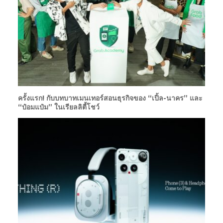
ครั้งแรก! กับบทบาทเมนเทอร์สอนธุรกิจของ “เปิ้ล-นาคร” และ
“ป๋อมแป๋ม” ในเรียลลิตี้โชว์