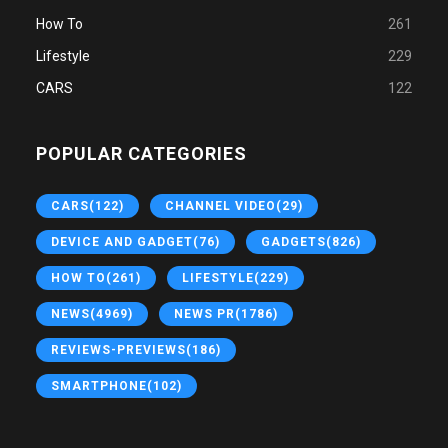
How To
261
Lifestyle
229
CARS
122
POPULAR CATEGORIES
CARS
(122)
CHANNEL VIDEO
(29)
DEVICE AND GADGET
(76)
GADGETS
(826)
HOW TO
(261)
LIFESTYLE
(229)
NEWS
(4969)
NEWS PR
(1786)
REVIEWS-PREVIEWS
(186)
SMARTPHONE
(102)