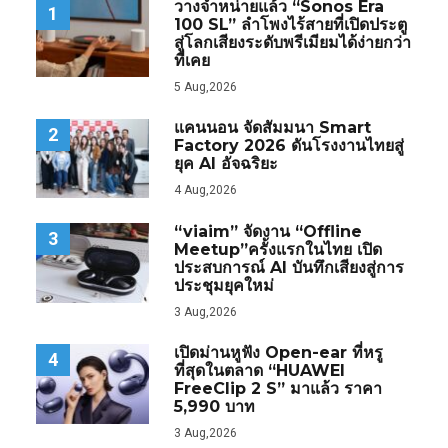
วางจำหน่ายแล้ว “Sonos Era
1
100 SL” ลำโพงไร้สายที่เปิดประตู
สู่โลกเสียงระดับพรีเมียมได้ง่ายกว่า
ที่เคย
5 Aug,2026
แคนนอน จัดสัมมนา Smart
2
Factory 2026 ดันโรงงานไทยสู่
ยุค AI อัจฉริยะ
4 Aug,2026
“viaim” จัดงาน “Offline
3
Meetup”ครั้งแรกในไทย เปิด
ประสบการณ์ AI บันทึกเสียงสู่การ
ประชุมยุคใหม่
3 Aug,2026
เปิดม่านหูฟัง Open-ear ที่หรู
4
ที่สุดในตลาด “HUAWEI
FreeClip 2 S” มาแล้ว ราคา
5,990 บาท
3 Aug,2026