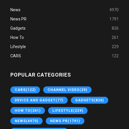
News
4970
News PR
1791
Gadgets
826
How To
261
Lifestyle
229
CARS
122
POPULAR CATEGORIES
CARS
(122)
CHANNEL VIDEO
(29)
DEVICE AND GADGET
(77)
GADGETS
(826)
HOW TO
(261)
LIFESTYLE
(229)
NEWS
(4970)
NEWS PR
(1791)