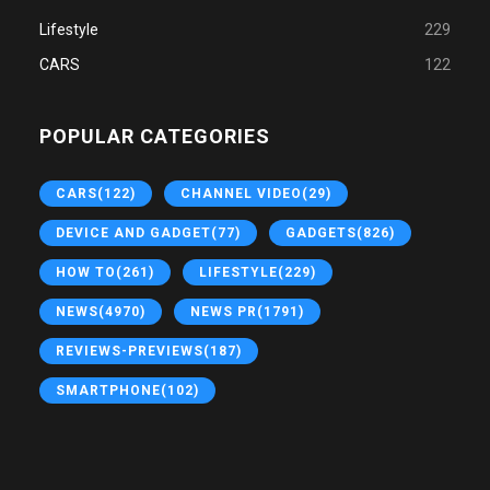
Lifestyle
229
CARS
122
POPULAR CATEGORIES
CARS
(122)
CHANNEL VIDEO
(29)
DEVICE AND GADGET
(77)
GADGETS
(826)
HOW TO
(261)
LIFESTYLE
(229)
NEWS
(4970)
NEWS PR
(1791)
REVIEWS-PREVIEWS
(187)
SMARTPHONE
(102)