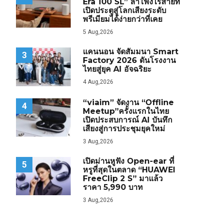
Era 100 SL” ลำโพงไร้สายที่
เปิดประตูสู่โลกเสียงระดับ
พรีเมียมได้ง่ายกว่าที่เคย
5 Aug,2026
แคนนอน จัดสัมมนา Smart
3
Factory 2026 ดันโรงงาน
ไทยสู่ยุค AI อัจฉริยะ
4 Aug,2026
“viaim” จัดงาน “Offline
4
Meetup”ครั้งแรกในไทย
เปิดประสบการณ์ AI บันทึก
เสียงสู่การประชุมยุคใหม่
3 Aug,2026
เปิดม่านหูฟัง Open-ear ที่
5
หรูที่สุดในตลาด “HUAWEI
FreeClip 2 S” มาแล้ว
ราคา 5,990 บาท
3 Aug,2026