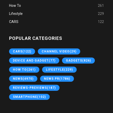
How To
261
Lifestyle
229
CARS
122
POPULAR CATEGORIES
CARS
(122)
CHANNEL VIDEO
(29)
DEVICE AND GADGET
(77)
GADGETS
(826)
HOW TO
(261)
LIFESTYLE
(229)
NEWS
(4970)
NEWS PR
(1786)
REVIEWS-PREVIEWS
(187)
SMARTPHONE
(102)