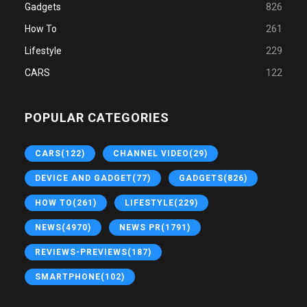
Gadgets
826
How To
261
Lifestyle
229
CARS
122
POPULAR CATEGORIES
CARS
(122)
CHANNEL VIDEO
(29)
DEVICE AND GADGET
(77)
GADGETS
(826)
HOW TO
(261)
LIFESTYLE
(229)
NEWS
(4970)
NEWS PR
(1791)
REVIEWS-PREVIEWS
(187)
SMARTPHONE
(102)