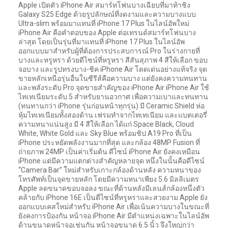
Apple เปิดตัว iPhone Air สมาร์ทโฟนบางเฉียบที่มาท้าชิง
Galaxy S25 Edge ด้วยรูปลักษณ์ที่งดงามและความบางแบบ
Ultra-slim พร้อมมาแทนที่ iPhone 17 Plus ในไลน์อัพใหม่
iPhone Air คือคำตอบของ Apple ต่อเทรนด์สมาร์ทโฟนบาง
ล่าสุด โดยเป็นรุ่นที่มาแทนที่ iPhone 17 Plus ในไลน์อัพ
ออกแบบมาสำหรับผู้ที่ต้องการประสบการณ์ Pro ในร่างกายที่
บางและหรูหรา ด้วยดีไซน์ที่หรูหรา สีสันสุภาพ 4 สีให้เลือก ขอบ
จอบาง และรูปทรงบาง-ชิค iPhone Air โดดเด่นอย่างแท้จริง จุด
ขายหลักเหนือรุ่นอื่นในซีรีส์คือความบาง แต่ยังคงความทนทาน
และพลังระดับ Pro จุดขายสำคัญของ iPhone Air iPhone Air ใช้
ไทเทเนียมระดับ 5 สำหรับยานอวกาศ เพื่อความเบาและทนทาน
(ทนทานกว่า iPhone รุ่นก่อนหน้าทุกรุ่น) มี Ceramic Shield ห่อ
หุ้มไทเทเนียมทั้งสองด้าน เฟรมทำจากไทเทเนียม และแบตเตอรี่
ความหนาแน่นสูง มี 4 สีให้เลือก ได้แก่ Space Black, Cloud
White, White Gold และ Sky Blue พร้อมชิป A19 Pro ที่เป็น
iPhone ประหยัดพลังงานมากที่สุด และกล้อง 48MP Fusion ที่
ถ่ายภาพ 24MP เป็นค่าเริ่มต้น ดีไซน์ iPhone Air ยังคงเหมือน
iPhone แต่มีความแตกต่างสำคัญหลายจุด หนึ่งในนั้นคือดีไซน์
“Camera Bar” ใหม่สำหรับเกาะกล้องด้านหลัง ความหนาของ
โทรศัพท์เป็นจุดขายหลัก โดยมีความหนาเพียง 5.6 มิลลิเมตร
Apple ลดขนาดขอบจอลง ขณะที่ด้านหลังมีเลนส์กล้องหนึ่งตัว
คล้ายกับ iPhone 16E เป็นดีไซน์ที่หรูหราและสวยงาม Apple ยัง
ออกแบบเคสใหม่สำหรับ iPhone Air เพื่อเน้นความบางในขณะที่
ยังคงการป้องกัน หน้าจอ iPhone Air มีตำแหน่งเฉพาะในไลน์อัพ
ด้านขนาดหน้าจอเช่นกัน หน้าจอขนาด 6.5 นิ้ว จึงใหญ่กว่า