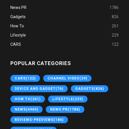
News PR
1786
Gadgets
826
How To
261
Lifestyle
229
CARS
122
POPULAR CATEGORIES
CARS
(122)
CHANNEL VIDEO
(29)
DEVICE AND GADGET
(76)
GADGETS
(826)
HOW TO
(261)
LIFESTYLE
(229)
NEWS
(4969)
NEWS PR
(1786)
REVIEWS-PREVIEWS
(186)