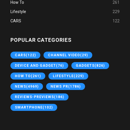
How To
261
Lifestyle
229
CARS
122
POPULAR CATEGORIES
CARS
(122)
CHANNEL VIDEO
(29)
DEVICE AND GADGET
(76)
GADGETS
(826)
HOW TO
(261)
LIFESTYLE
(229)
NEWS
(4969)
NEWS PR
(1786)
REVIEWS-PREVIEWS
(186)
SMARTPHONE
(102)