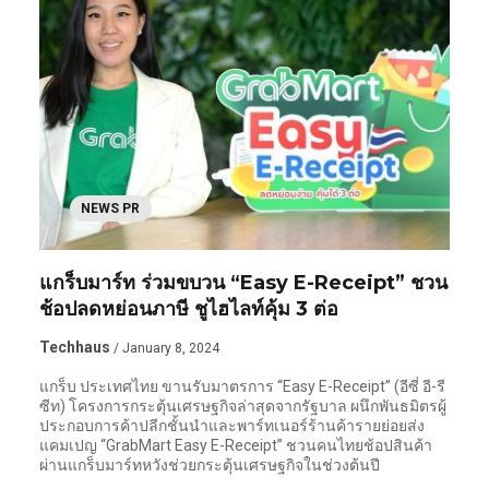
NEWS PR
แกร็บมาร์ท ร่วมขบวน “Easy E-Receipt” ชวน
ช้อปลดหย่อนภาษี ชูไฮไลท์คุ้ม 3 ต่อ
Techhaus
/ January 8, 2024
แกร็บ ประเทศไทย ขานรับมาตรการ “Easy E-Receipt” (อีซี่ อี-รี
ซีท) โครงการกระตุ้นเศรษฐกิจล่าสุดจากรัฐบาล ผนึกพันธมิตรผู้
ประกอบการค้าปลีกชั้นนำและพาร์ทเนอร์ร้านค้ารายย่อยส่ง
แคมเปญ “GrabMart Easy E-Receipt” ชวนคนไทยช้อปสินค้า
ผ่านแกร็บมาร์ทหวังช่วยกระตุ้นเศรษฐกิจในช่วงต้นปี