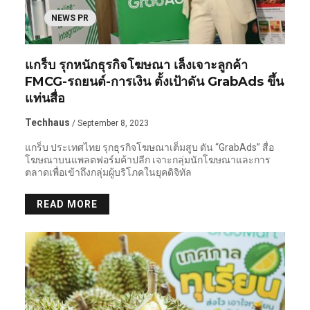
NEWS PR
แกร็บ รุกหนักธุรกิจโฆษณา เล็งเจาะลูกค้า
FMCG-รถยนต์-การเงิน ตั้งเป้าดัน GrabAds ขึ้น
แท่นสื่อ
Techhaus
/ September 8, 2023
แกร็บ ประเทศไทย รุกธุรกิจโฆษณาเต็มสูบ ดัน “GrabAds” สื่อ
โฆษณาบนแพลตฟอร์มค้าปลีก เจาะกลุ่มนักโฆษณาและการ
ตลาดเพื่อเข้าถึงกลุ่มผู้บริโภคในยุคดิจิทัล
READ MORE