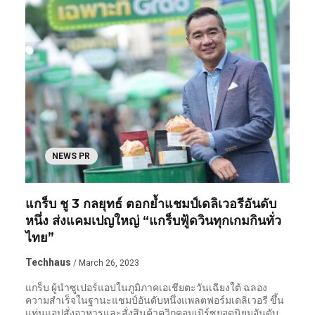
NEWS PR
แกร็บ ชู 3 กลยุทธ์ ตอกย้ำแชมป์เดลิเวอรีอันดับ
หนึ่ง ส่งแคมเปญใหญ่ “แกร็บฟู้ดวินทุกเกมกินทั่ว
ไทย”
Techhaus
/ March 26, 2023
แกร็บ ผู้นำซูเปอร์แอปในภูมิภาคเอเชียตะวันเฉียงใต้ ฉลอง
ความสำเร็จในฐานะแชมป์อันดับหนึ่งแพลตฟอร์มเดลิเวอรี ขึ้น
แท่นแอปสั่งอาหารและสั่งสินค้าควิกคอมเมิร์ซยอดนิยมอันดับ