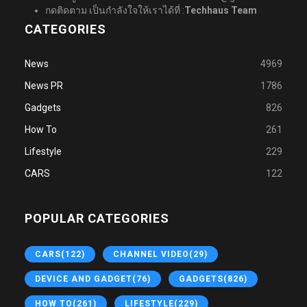
กดติดตาม เป็นกำลังใจให้เราได้ที่ :
Techhaus Team
CATEGORIES
News
4969
News PR
1786
Gadgets
826
How To
261
Lifestyle
229
CARS
122
POPULAR CATEGORIES
CARS
(122)
CHANNEL VIDEO
(29)
DEVICE AND GADGET
(76)
GADGETS
(826)
HOW TO
(261)
LIFESTYLE
(229)