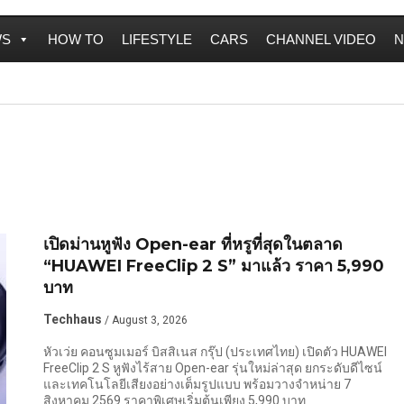
WS
HOW TO
LIFESTYLE
CARS
CHANNEL VIDEO
N
เปิดม่านหูฟัง Open-ear ที่หรูที่สุดในตลาด
“HUAWEI FreeClip 2 S” มาแล้ว ราคา 5,990
บาท
Techhaus
/ August 3, 2026
หัวเว่ย คอนซูมเมอร์ บิสสิเนส กรุ๊ป (ประเทศไทย) เปิดตัว HUAWEI
FreeClip 2 S หูฟังไร้สาย Open-ear รุ่นใหม่ล่าสุด ยกระดับดีไซน์
และเทคโนโลยีเสียงอย่างเต็มรูปแบบ พร้อมวางจำหน่าย 7
สิงหาคม 2569 ราคาพิเศษเริ่มต้นเพียง 5,990 บาท