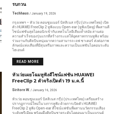
รบกวน
Techhaus
/ January 19, 2026
กรุงเทพฯ – หัวเว่ย คอนซูมเมอร์ บิสสิเนส กรุ๊ป (ประเทศไทย) เปิด
ตัว HUAWEI FreeClip 2 หูฟังแบบ Open-ear (หูฟังเปิดหู) ที่ผสานดี
ไซน์แฟชันสุดไอคอนิกเข้ากับเทคโนโลยีเสียงล้ำสมัย สานต่อ
ความสำเร็จของรุ่นแรกที่สร้างกระแสให้อุตสาหกรรมหูฟัง พร้อม
ร่วมงานกับศิลปินหนุ่มมากความสามารถ เจฟ ซาเตอร์ ส่งต่อภาพ
ลักษณ์แห่งเสียงที่มีสุนทรียภาพและความเป็นแฟชันไอคอนระดับ
ไฮเอนด์
READ MORE
หัวเว่ยเผยโฉมหูฟังดีไซน์แฟชัน HUAWEI
FreeClip 2 ตัวจริงเปิดตัว 19 ม.ค.นี้
Siritorn W.
/ January 16, 2026
หัวเว่ย คอนซูมเมอร์ บิสสิเนส กรุ๊ป (ประเทศไทย) เตรียมสร้าง
ปรากฏการณ์ใหม่ในวงการหูฟัง ด้วยการเปิดตัว HUAWEI
FreeClip 2 หูฟัง Open-ear ดีไซน์แฟชันที่ผสานนวัตกรรมเสียง
ระดับพรีเมียม พร้อมดึงศิลปินชายระดับไอคอนมาเป็นแบรนด์